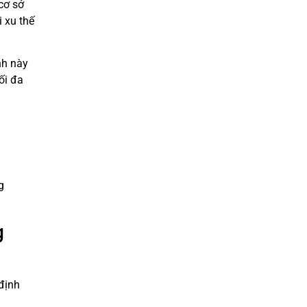
cơ sở
 xu thế
nh này
ối đa
g
g
định