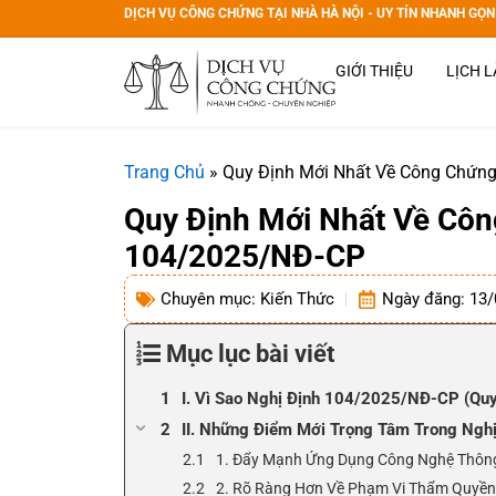
DỊCH VỤ CÔNG CHỨNG TẠI NHÀ HÀ NỘI - UY TÍN NHANH GỌN
GIỚI THIỆU
LỊCH L
Trang Chủ
»
Quy Định Mới Nhất Về Công Chứn
Quy Định Mới Nhất Về Cô
104/2025/NĐ-CP
Chuyên mục:
Kiến Thức
Ngày đăng:
13/
Mục lục bài viết
I. Vì Sao Nghị Định 104/2025/NĐ-CP (Qu
II. Những Điểm Mới Trọng Tâm Trong Ng
1. Đẩy Mạnh Ứng Dụng Công Nghệ Thông
2. Rõ Ràng Hơn Về Phạm Vi Thẩm Quyền