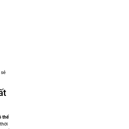
 sẻ
ất
ó thể
thời