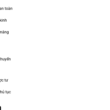
an toàn
kinh
 nâng
 khuyến
ợc tư
thủ tục
n