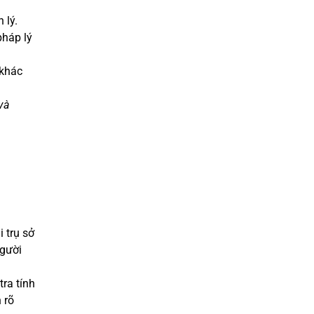
 lý.
pháp lý
 khác
và
 trụ sở
người
ra tính
 rõ