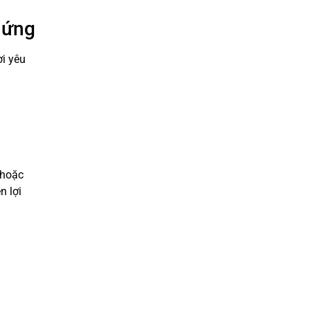
hứng
ời yêu
 hoặc
n lợi